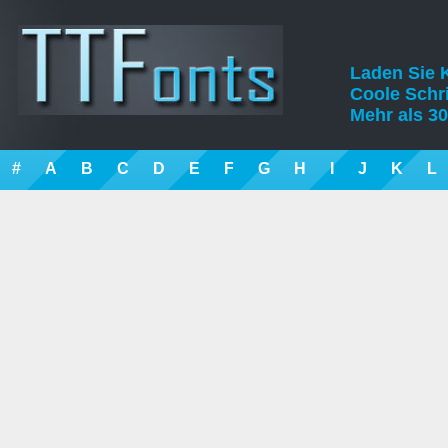
Laden Sie K
Coole Schrif
Mehr als 30
#
A
B
C
D
E
F
G
H
I
J
K
L