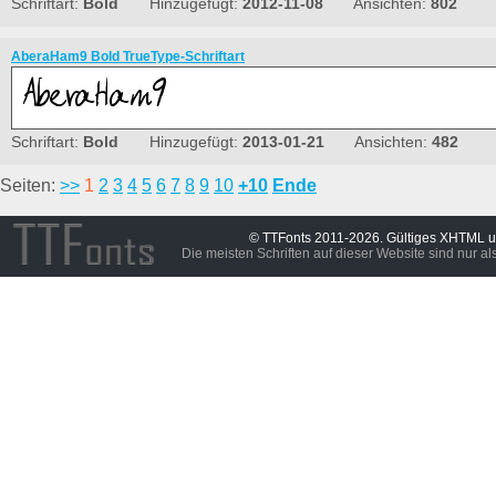
Schriftart:
Bold
Hinzugefügt:
2012-11-08
Ansichten:
802
AberaHam9 Bold TrueType-Schriftart
Schriftart:
Bold
Hinzugefügt:
2013-01-21
Ansichten:
482
Seiten:
>>
1
2
3
4
5
6
7
8
9
10
+10
Ende
© TTFonts 2011-2026. Gültiges XHTML 
Die meisten Schriften auf dieser Website sind nur a