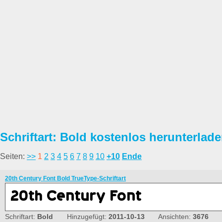
Schriftart: Bold kostenlos herunterlad
Seiten:
>>
1
2
3
4
5
6
7
8
9
10
+10
Ende
20th Century Font Bold TrueType-Schriftart
Schriftart:
Bold
Hinzugefügt:
2011-10-13
Ansichten:
3676