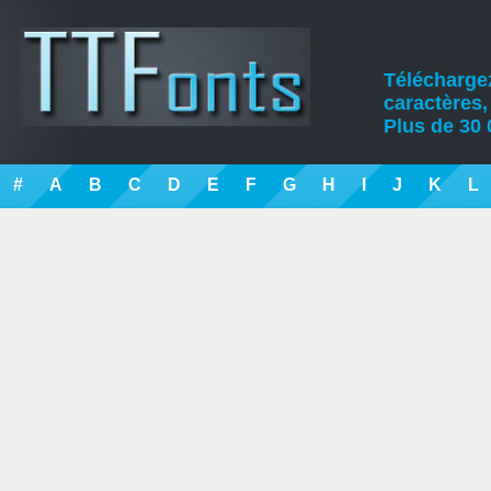
Téléchargez
caractères,
Plus de 30 
#
A
B
C
D
E
F
G
H
I
J
K
L