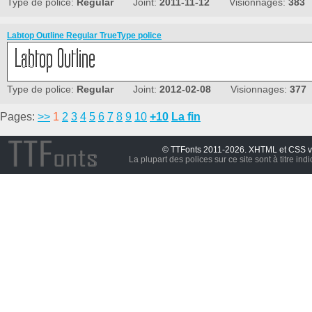
Type de police:
Regular
Joint:
2011-11-12
Visionnages:
383
Labtop Outline Regular TrueType police
Type de police:
Regular
Joint:
2012-02-08
Visionnages:
377
Pages:
>>
1
2
3
4
5
6
7
8
9
10
+10
La fin
© TTFonts 2011-2026. XHTML et CSS v
La plupart des polices sur ce site sont à titre ind