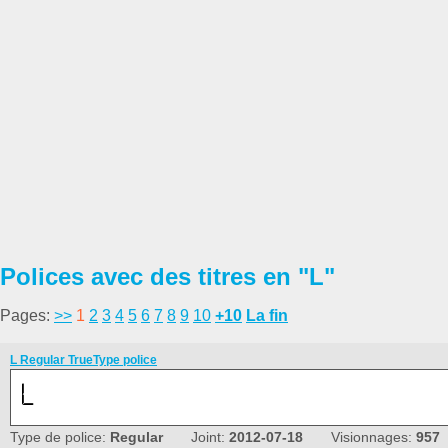
Polices avec des titres en "L"
Pages:
>>
1
2
3
4
5
6
7
8
9
10
+10
La fin
L Regular TrueType police
Type de police:
Regular
Joint:
2012-07-18
Visionnages:
957