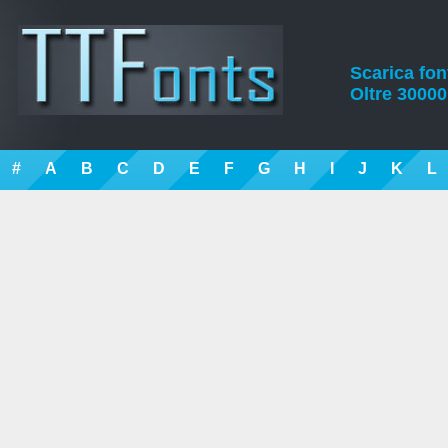
Scarica font
Oltre 30000 
#
A
B
C
D
E
F
G
H
I
J
K
L