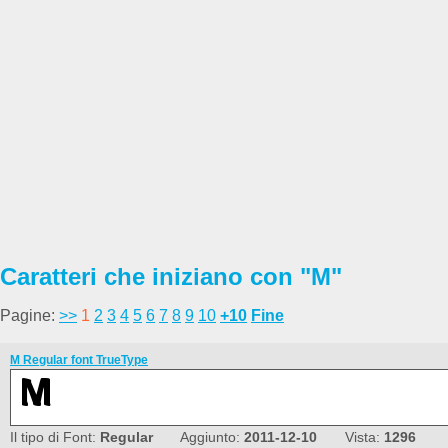
Caratteri che iniziano con "M"
Pagine:
>>
1
2
3
4
5
6
7
8
9
10
+10
Fine
M Regular font TrueType
Il tipo di Font:
Regular
Aggiunto:
2011-12-10
Vista:
1296