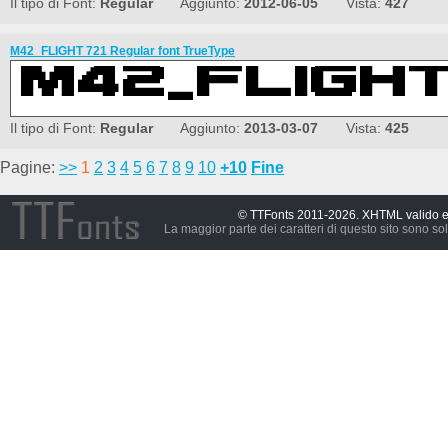
Il tipo di Font:
Regular
Aggiunto:
2012-06-05
Vista:
427
M42_FLIGHT 721 Regular font TrueType
Il tipo di Font:
Regular
Aggiunto:
2013-03-07
Vista:
425
Pagine:
>>
1
2
3
4
5
6
7
8
9
10
+10
Fine
© TTFonts 2011-2026. XHTML valido 
La maggior parte dei caratteri di questo sito sono so