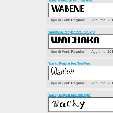
Wabene Regular font TrueType
Il tipo di Font:
Regular
Aggiunto:
20
WaChaKa Regular font TrueType
Il tipo di Font:
Regular
Aggiunto:
201
Wacko Regular font TrueType
Il tipo di Font:
Regular
Aggiunto:
20
Wacky Regular font TrueType