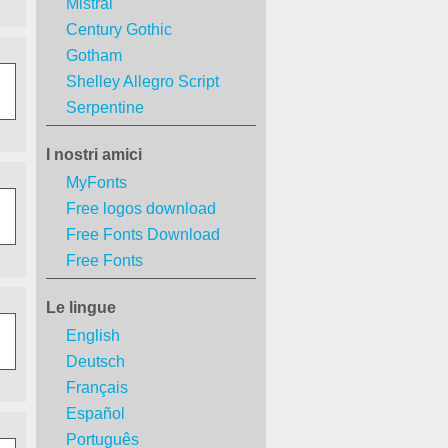
Mistral
Century Gothic
Gotham
Shelley Allegro Script
Serpentine
I nostri amici
MyFonts
Free logos download
Free Fonts Download
Free Fonts
Le lingue
English
Deutsch
Français
Español
Português