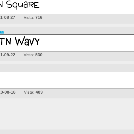
1-08-27
Vista:
716
ype
1-09-22
Vista:
530
13-08-18
Vista:
483