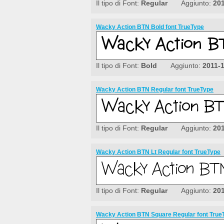
Il tipo di Font:
Regular
Aggiunto:
20
Wacky Action BTN Bold font TrueType
Il tipo di Font:
Bold
Aggiunto:
2011-
Wacky Action BTN Regular font TrueType
Il tipo di Font:
Regular
Aggiunto:
20
Wacky Action BTN Lt Regular font TrueType
Il tipo di Font:
Regular
Aggiunto:
201
Wacky Action BTN Square Regular font True