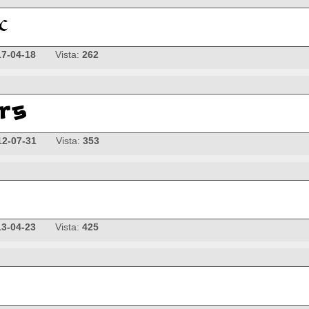
17-04-18
Vista:
262
12-07-31
Vista:
353
13-04-23
Vista:
425