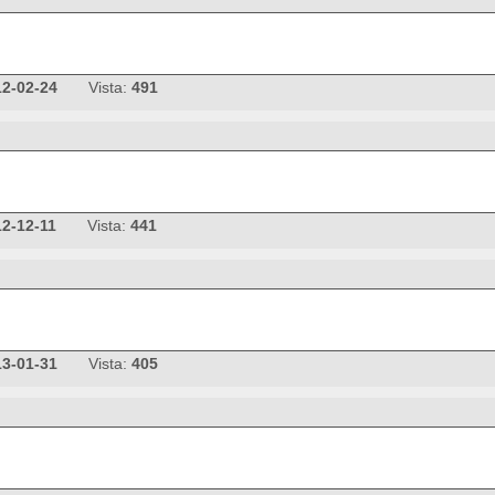
12-02-24
Vista:
491
2-12-11
Vista:
441
13-01-31
Vista:
405