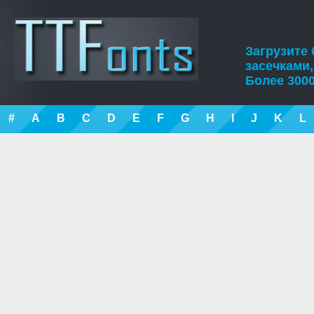
Загрузите
засечками
Более 3000
#
A
B
C
D
E
F
G
H
I
J
K
L