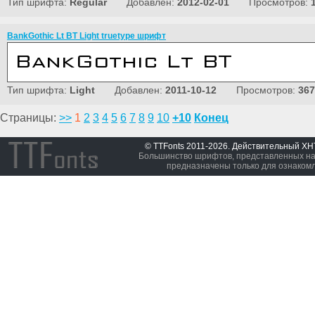
Тип шрифта:
Regular
Добавлен:
2012-02-01
Просмотров:
BankGothic Lt BT Light truetype шрифт
Тип шрифта:
Light
Добавлен:
2011-10-12
Просмотров:
367
Страницы:
>>
1
2
3
4
5
6
7
8
9
10
+10
Конец
© TTFonts 2011-2026. Действительный X
Большинство шрифтов, представленных на 
предназначены только для ознаком