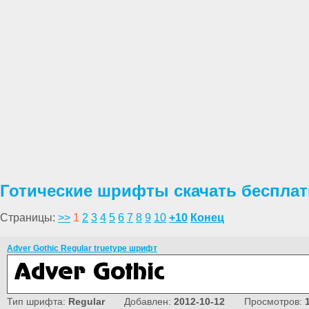
Готические шрифты скачать беспла
Страницы:
>>
1
2
3
4
5
6
7
8
9
10
+10
Конец
Adver Gothic Regular truetype шрифт
Тип шрифта:
Regular
Добавлен:
2012-10-12
Просмотров: