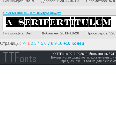
Тип шрифта:
Bold
Добавлен:
2011-10-10
Просмотров:
578
a_SeriferTitulCm Demi truetype шрифт
Тип шрифта:
Demi
Добавлен:
2011-10-26
Просмотров:
528
Страницы:
>>
1
2
3
4
5
6
7
8
9
10
+10
Конец
© TTFonts 2011-2026. Действительный X
Большинство шрифтов, представленных на 
предназначены только для ознаком