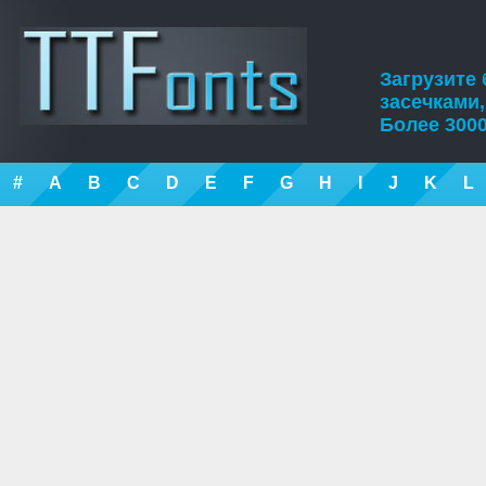
Загрузите
засечками
Более 3000
#
A
B
C
D
E
F
G
H
I
J
K
L