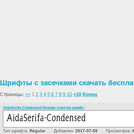
Шрифты с засечками скачать беспла
Страницы:
>>
1
2
3
4
5
6
7
8
9
10
+10
Конец
AidaSerifa-Condensed Regular truetype шрифт
Тип шрифта:
Regular
Добавлен:
2017-07-08
Просмотров: