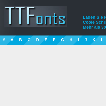
Laden Sie K
Coole Schrif
Mehr als 30
#
A
B
C
D
E
F
G
H
I
J
K
L