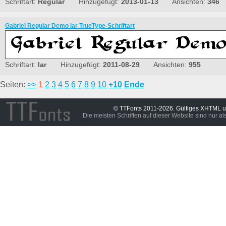
Schriftart:
Regular
Hinzugefügt:
2013-01-13
Ansichten:
346
Gabriel Regular Demo lar TrueType-Schriftart
Schriftart:
lar
Hinzugefügt:
2011-08-29
Ansichten:
955
Seiten:
>>
1
2
3
4
5
6
7
8
9
10
+10
Ende
© TTFonts 2011-2026. Gültiges XHTML 
Die meisten Schriften auf dieser Website sind nur a