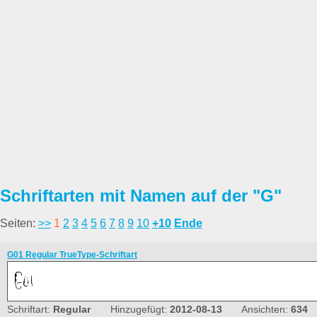
Schriftarten mit Namen auf der "G"
Seiten:
>>
1
2
3
4
5
6
7
8
9
10
+10
Ende
G01 Regular TrueType-Schriftart
Schriftart:
Regular
Hinzugefügt:
2012-08-13
Ansichten:
634