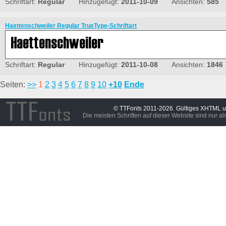
Schriftart:
Regular
Hinzugefügt:
2011-10-09
Ansichten:
585
Haettenschweiler Regular TrueType-Schriftart
Schriftart:
Regular
Hinzugefügt:
2011-10-08
Ansichten:
1846
Seiten:
>>
1
2
3
4
5
6
7
8
9
10
+10
Ende
© TTFonts 2011-2026. Gültiges XHTML 
Die meisten Schriften auf dieser Website sind nur a