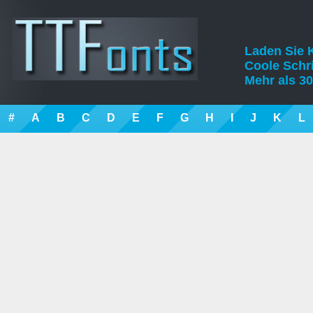
Laden Sie K
Coole Schrif
Mehr als 30
#
A
B
C
D
E
F
G
H
I
J
K
L