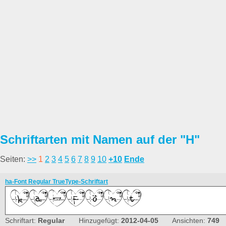
Schriftarten mit Namen auf der "H"
Seiten:
>>
1
2
3
4
5
6
7
8
9
10
+10
Ende
ha-Font Regular TrueType-Schriftart
Schriftart:
Regular
Hinzugefügt:
2012-04-05
Ansichten:
749